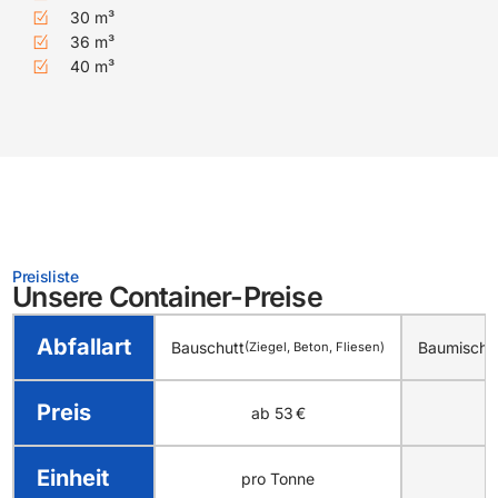
30 m³
36 m³
40 m³
Preisliste
Unsere Container-Preise
Abfallart
Bauschutt
Baumischab
(Ziegel, Beton, Fliesen)
Preis
ab 53 €
Container bestellen
Einheit
pro Tonne