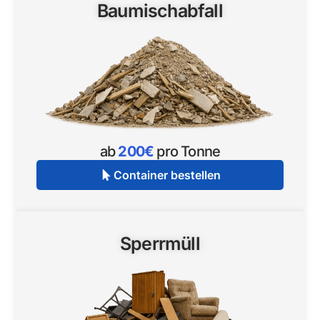
Baumischabfall
ab
200€
pro Tonne
Container bestellen
Sperrmüll