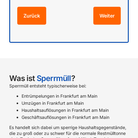
Zurück
Weiter
Gewünschtes Datum
Name/Firma
E-Mail
Gewünschte Uhrzeit
Adresse (Straße/PLZ/Ort)
Telefon (Ansprechpartner)
Was ist
Sperrmüll
?
Sperrmüll entsteht typischerweise bei:
Entrümpelungen in Frankfurt am Main
Zurück
Weiter
Ich stimme den Datenschutzbestimmungen und
Zurück
Weiter
Umzügen in Frankfurt am Main
AGB zu und bin mit der Datenverarbeitung
Haushaltsauflösungen in Frankfurt am Main
einverstanden. (erforderlich)
Geschäftsauflösungen in Frankfurt am Main
Es handelt sich dabei um sperrige Haushaltsgegenstände,
die zu groß oder zu schwer für die normale Restmülltonne
Zurück