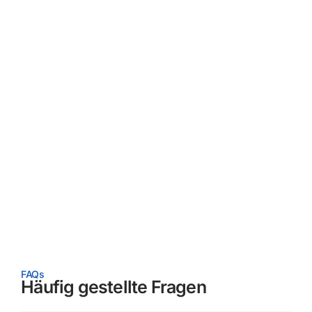
Sie befüllen den Container bequem mit Ihrem
Baumischabfall, wir kümmern uns um die
termingerechte Abholung und
fachgerechte
Entsorgung
in Frankfurt am Main.
Pünktliche Lieferung
Wir liefern Ihren Baumischabfall Container zum
Wunschtermin und (falls verfügbar) zur
Wunschuhrzeit nach Frankfurt am Main und
Umgebung.
FAQs
Häufig gestellte Fragen